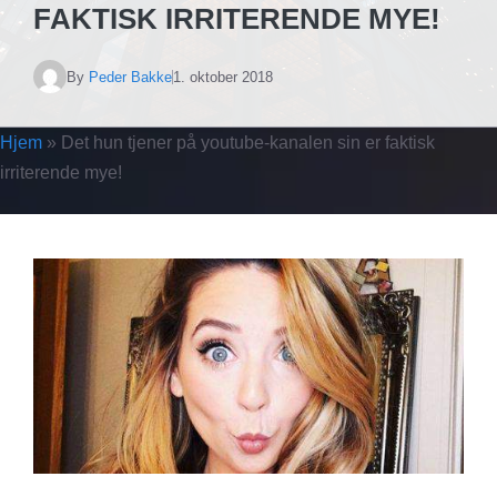
FAKTISK IRRITERENDE MYE!
By
Peder Bakke
1. oktober 2018
Hjem
»
Det hun tjener på youtube-kanalen sin er faktisk
irriterende mye!