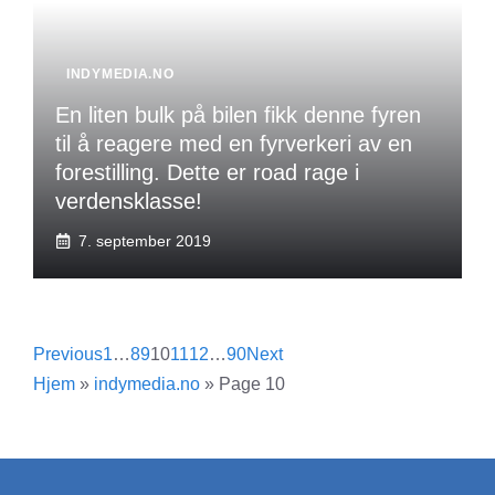
INDYMEDIA.NO
En liten bulk på bilen fikk denne fyren
til å reagere med en fyrverkeri av en
forestilling. Dette er road rage i
verdensklasse!
7. september 2019
Previous
1
…
8
9
10
11
12
…
90
Next
Hjem
»
indymedia.no
»
Page 10