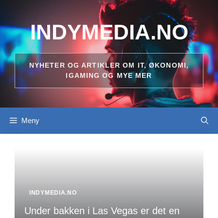
Hopp
til
INDYMEDIA.NO
innhold
NYHETER OG ARTIKLER OM IT, ØKONOMI,
IGAMING OG MYE MER
Meny
INDYMEDIA.NO
Under bakken i Las Vegas er det en