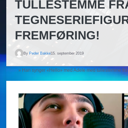
TULLESTEMME FR
TEGNESERIEFIGUR
FREMFØRING!
By
Peder Bakke
15. september 2019
Hjem
»
Han synger «Hello» med Adele med tullestemme fra kje