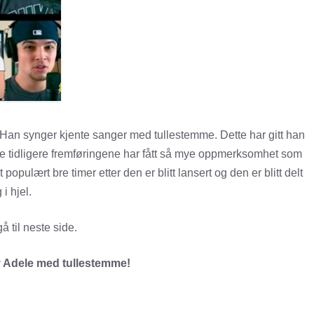
. Han synger kjente sanger med tullestemme. Dette har gitt han
de tidligere fremføringene har fått så mye oppmerksomhet som
opulært bre timer etter den er blitt lansert og den er blitt delt
i hjel.
å til neste side.
av Adele med tullestemme!