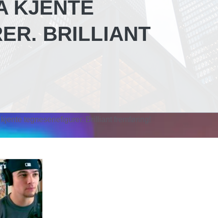
A KJENTE
ER. BRILLIANT
nte tegneseriefigurer. Brilliant fremføring!