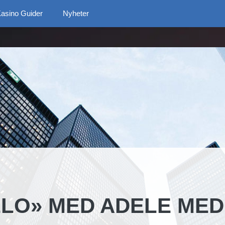
asino Guider
Nyheter
LO» MED ADELE MED