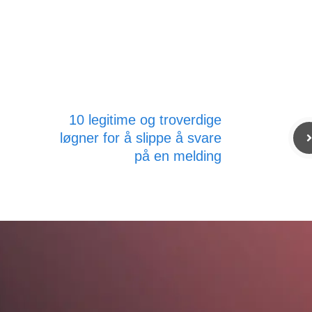
10 legitime og troverdige
løgner for å slippe å svare
på en melding