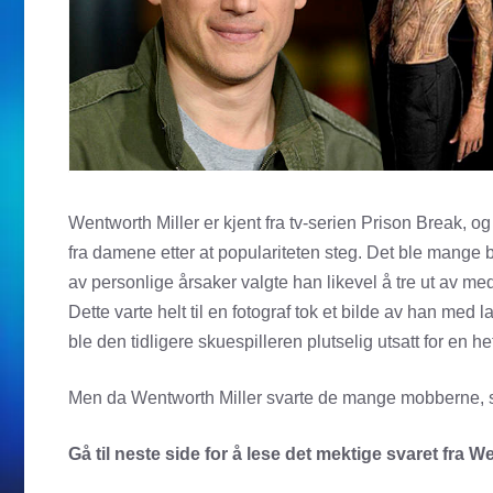
Wentworth Miller er kjent fra tv-serien Prison Break, og
fra damene etter at populariteten steg. Det ble mange b
av personlige årsaker valgte han likevel å tre ut av medi
Dette varte helt til en fotograf tok et bilde av han med 
ble den tidligere skuespilleren plutselig utsatt for en
Men da Wentworth Miller svarte de mange mobberne, så b
Gå til neste side for å lese det mektige svaret fra W