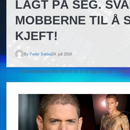
LAGT PÅ SEG. SVA
MOBBERNE TIL Å 
KJEFT!
By
Peder Bakke
24. juli 2016
Hjem
»
Skuespilleren ble hetset for å ha lagt på seg. Svaret