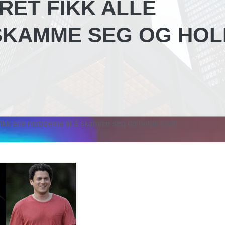
RET FIKK ALLE
SKAMME SEG OG HO
 fikk alle mobberne til å skamme seg og holde kjeft!