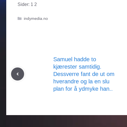
Sider:
1
2
Kategorier
indymedia.no
Samuel hadde to
kjærester samtidig.
Dessverre fant de ut om
hverandre og la en slu
plan for å ydmyke han..