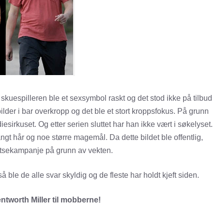
 skuespilleren ble et sexsymbol raskt og det stod ikke på tilbud
ilder i bar overkropp og det ble et stort kroppsfokus. På grunn
esirkuset. Og etter serien sluttet har han ikke vært i søkelyset.
langt hår og noe større magemål. Da dette bildet ble offentlig,
 hetsekampanje på grunn av vekten.
le de alle svar skyldig og de fleste har holdt kjeft siden.
entworth Miller til mobberne!