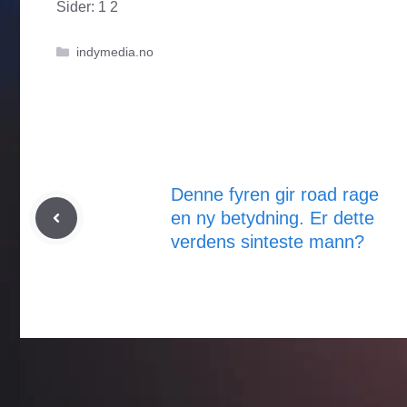
Sider:
1
2
Kategorier
indymedia.no
Denne fyren gir road rage
en ny betydning. Er dette
verdens sinteste mann?