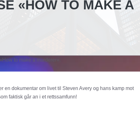
SE «HOW TO MAKE A
e «How to make a murderer».
 er en dokumentar om livet til Steven Avery og hans kamp mot
om faktisk går an i et rettssamfunn!