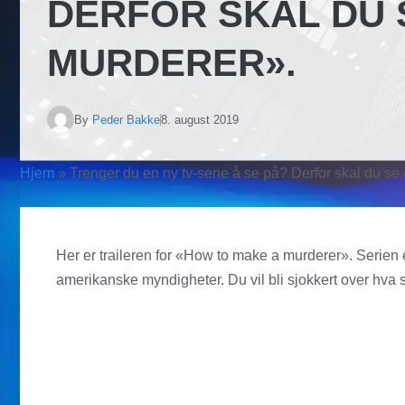
DERFOR SKAL DU 
MURDERER».
By
Peder Bakke
8. august 2019
Hjem
»
Trenger du en ny tv-serie å se på? Derfor skal du s
Her er traileren for «How to make a murderer». Serien
amerikanske myndigheter. Du vil bli sjokkert over hva s