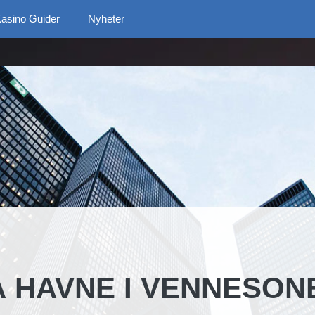
asino Guider
Nyheter
Å HAVNE I VENNESON