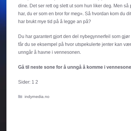
dine. Det ser rett og slett ut som hun liker deg. Men 
har, du er som en bror for meg». Så hvordan kom du di
har brukt mye tid på å legge an på?
Du har garantert gjort den del nybegynnerfeil som gjør a
får du se eksempel på hvor utspekulerte jenter kan væ
unngår å havne i vennesonen.
Gå til neste sone for å unngå å komme i vennesonen 
Sider:
1
2
Kategorier
indymedia.no