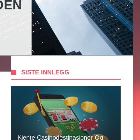
OEN
SISTE INNLEGG
Kjente Casinodestinasjoner Og