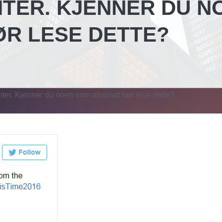
NTER. KJENNER DU N
R LESE DETTE?
nter. Kjenner du noen som absolutt bør lese dette?