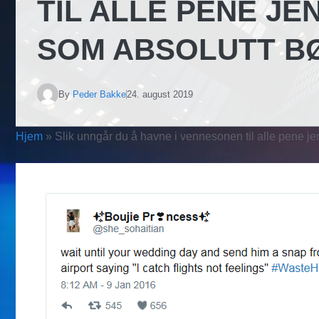
TIL ALLE PENE JE
SOM ABSOLUTT BØ
By
Peder Bakke
24. august 2019
Hjem
»
Slik unngår du å havne i vennesonen til alle pene je