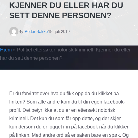
KJENNER DU ELLER HAR DU
SETT DENNE PERSONEN?
By
Peder Bakke
18. juli 2019
Hjem
»
Politiet ettersøker notorisk kriminell. Kjenner du eller
har du sett denne personen?
Er du forvirret over hva du fikk opp da du klikket på
linken? Som alle andre kom du til din egen facebook-
profil. Det betyr ikke at du er en ettersøkt notorisk
kriminell. Det kun du som får opp dette, og der skjer
kun dersom du er logget inn på facebook når du klikker
på linken. Med andre ord så er saken bare en spøk. Og