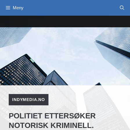
Hopp
Meny
til
innhold
INDYMEDIA.NO
POLITIET ETTERSØKER
NOTORISK KRIMINELL.