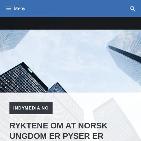
Hopp
Meny
til
innhold
INDYMEDIA.NO
RYKTENE OM AT NORSK
UNGDOM ER PYSER ER