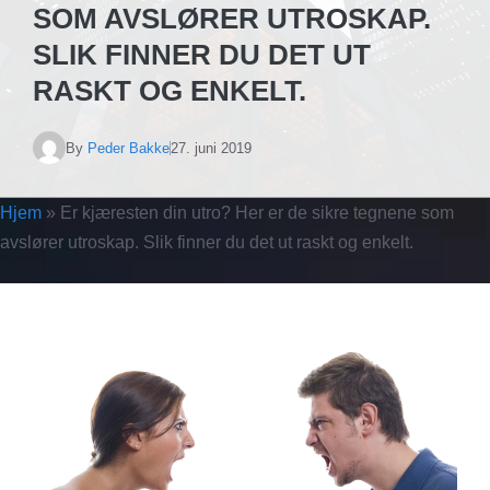
SOM AVSLØRER UTROSKAP.
SLIK FINNER DU DET UT
RASKT OG ENKELT.
By
Peder Bakke
27. juni 2019
Hjem
»
Er kjæresten din utro? Her er de sikre tegnene som
avslører utroskap. Slik finner du det ut raskt og enkelt.