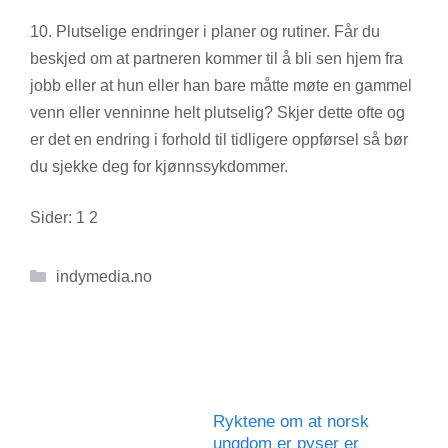
10. Plutselige endringer i planer og rutiner. Får du
beskjed om at partneren kommer til å bli sen hjem fra
jobb eller at hun eller han bare måtte møte en gammel
venn eller venninne helt plutselig? Skjer dette ofte og
er det en endring i forhold til tidligere oppførsel så bør
du sjekke deg for kjønnssykdommer.
Sider:
1
2
Kategorier
indymedia.no
Ryktene om at norsk
ungdom er pyser er