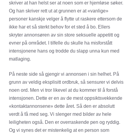
skriver at han helst ser at noen som er hjemløse søker.
Og han skriver rett ut at grunnen er at «vanlige»
personer kanskje velger å flytte ut raskere ettersom de
ikke har et så sterkt behov for et sted å bo. Ellers
skryter annonsøren av sin store seksuelle appetitt og
evner på området. I tilfelle du skulle ha misforstått
intensjonene hans og trodde du slapp unna kun med
matlaging.
På neste side så gjengir vi annonsen i sin helhet. På
grunn av veldig eksplisitt ordbruk, så sensurer vi delvis
noen ord. Men vi tror likevel at du kommer til å forstå
intensjonen. Dette er en av de mest oppsiktsvekkende
«kontaktannonsene» dette året. Så den er absolutt
verdt å få med seg. Vi slenger med bilder av hele
leiligheten også. Den er overraskende pen og ryddig.
Og vi synes det er mistenkelig at en person som