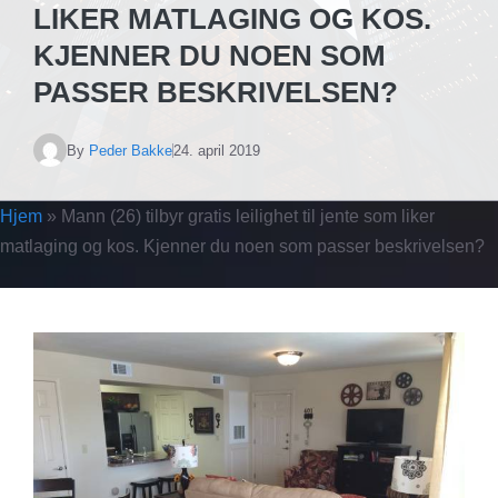
LIKER MATLAGING OG KOS.
KJENNER DU NOEN SOM
PASSER BESKRIVELSEN?
By
Peder Bakke
24. april 2019
Hjem
»
Mann (26) tilbyr gratis leilighet til jente som liker
matlaging og kos. Kjenner du noen som passer beskrivelsen?