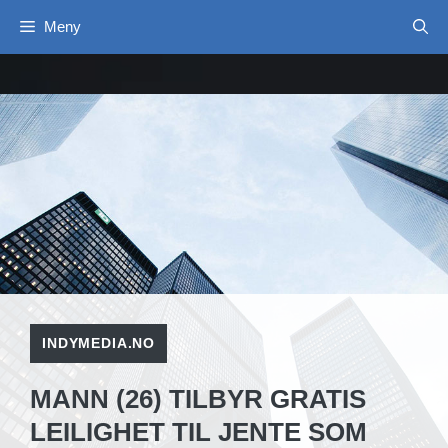
Hopp
Meny
til
innhold
INDYMEDIA.NO
MANN (26) TILBYR GRATIS
LEILIGHET TIL JENTE SOM