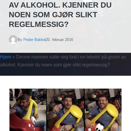
AV ALKOHOL. KJENNER DU
NOEN SOM GJØR SLIKT
REGELMESSIG?
By
Peder Bakke
20. februar 2016
Hjem
»
Denne mannen satte seg fast i en lekebil på grunn av
alkohol. Kjenner du noen som gjør slikt regelmessig?