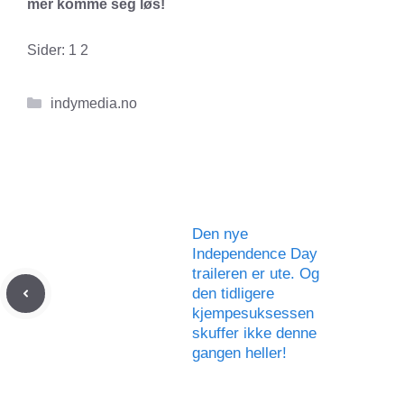
mer komme seg løs!
Sider:
1
2
Kategorier
indymedia.no
Den nye
Independence Day
traileren er ute. Og
den tidligere
kjempesuksessen
skuffer ikke denne
gangen heller!