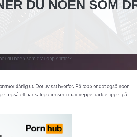
NER DU NOEN SOM D
ner du noen som drar opp snittet?
mmer dårlig ut. Det uvisst hvorfor. På topp er det også noen
ølger også ett par kategorier som man neppe hadde tippet på