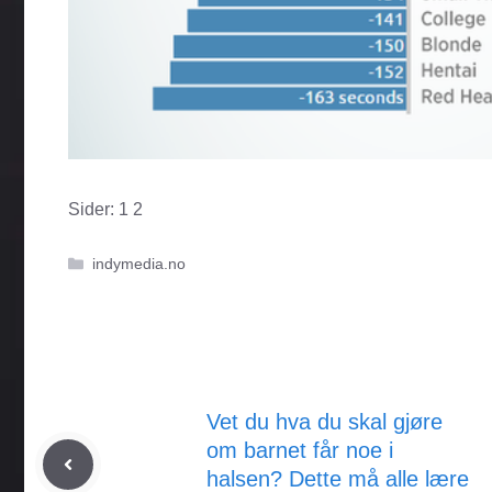
Sider:
1
2
Kategorier
indymedia.no
Vet du hva du skal gjøre
om barnet får noe i
halsen? Dette må alle lære