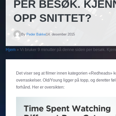
PER BESØK. KJEN
OPP SNITTET?
By
Peder Bakke
14. desember 2015
Hjem
»
Vi bruker 9 minutter på denne siden per besøk. Kjen
Det viser seg at filmer innen kategorien «Redheads» ko
overraskelser. Old/Young ligger på topp, og deretter f
forhånd. Her er oversikten: