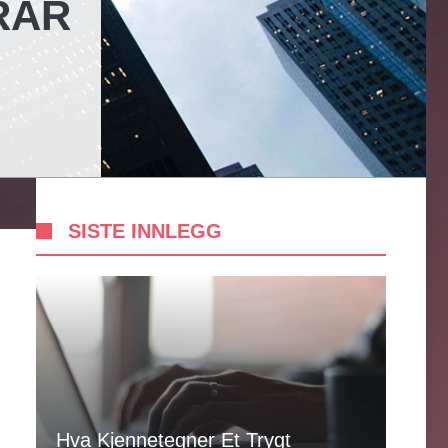
RAR
SISTE INNLEGG
Hva Kjennetegner Et Trygt