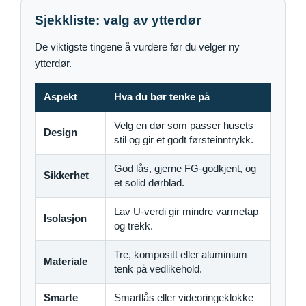
Sjekkliste: valg av ytterdør
De viktigste tingene å vurdere før du velger ny
ytterdør.
Aspekt
Hva du bør tenke på
Velg en dør som passer husets
Design
stil og gir et godt førsteinntrykk.
God lås, gjerne FG-godkjent, og
Sikkerhet
et solid dørblad.
Lav U-verdi gir mindre varmetap
Isolasjon
og trekk.
Tre, kompositt eller aluminium –
Materiale
tenk på vedlikehold.
Smarte
Smartlås eller videoringeklokke