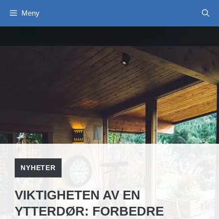
Hopp
Meny
til
innhold
NYHETER
VIKTIGHETEN AV EN
YTTERDØR: FORBEDRE