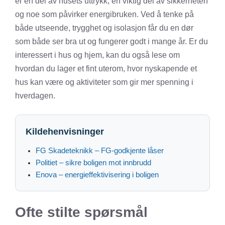
er en del av husets uttrykk, en viktig del av sikkerheten
og noe som påvirker energibruken. Ved å tenke på
både utseende, trygghet og isolasjon får du en dør
som både ser bra ut og fungerer godt i mange år. Er du
interessert i hus og hjem, kan du også lese om
hvordan du lager et fint uterom
,
hvor nyskapende et
hus kan være
og
aktiviteter som gir mer spenning i
hverdagen
.
Kildehenvisninger
FG Skadeteknikk – FG-godkjente låser
Politiet – sikre boligen mot innbrudd
Enova – energieffektivisering i boligen
Ofte stilte spørsmål