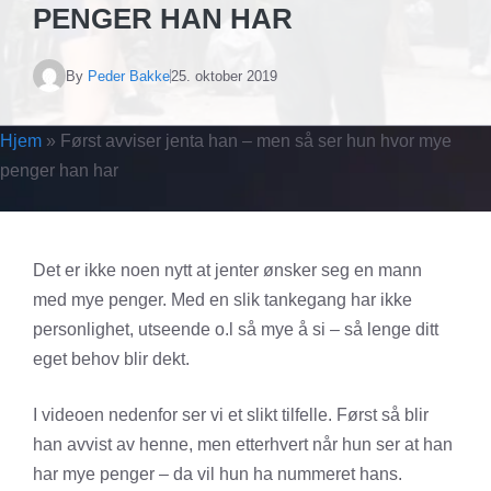
PENGER HAN HAR
By
Peder Bakke
25. oktober 2019
Hjem
»
Først avviser jenta han – men så ser hun hvor mye
penger han har
Det er ikke noen nytt at jenter ønsker seg en mann
med mye penger. Med en slik tankegang har ikke
personlighet, utseende o.l så mye å si – så lenge ditt
eget behov blir dekt.
I videoen nedenfor ser vi et slikt tilfelle. Først så blir
han avvist av henne, men etterhvert når hun ser at han
har mye penger – da vil hun ha nummeret hans.