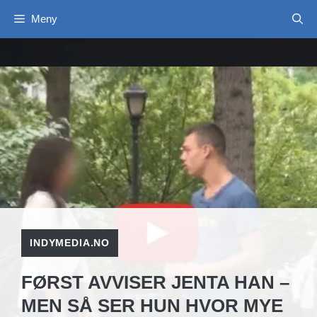
Hopp
Meny
til
innhold
INDYMEDIA.NO
FØRST AVVISER JENTA HAN –
MEN SÅ SER HUN HVOR MYE