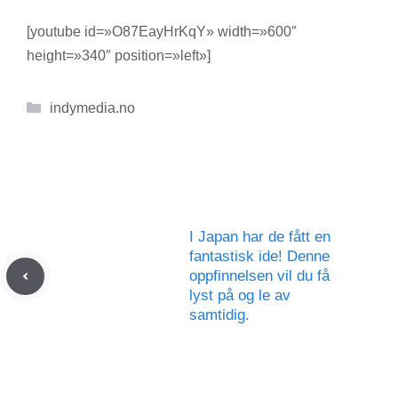
[youtube id=»O87EayHrKqY» width=»600″
height=»340″ position=»left»]
Kategorier
indymedia.no
I Japan har de fått en
fantastisk ide! Denne
oppfinnelsen vil du få
lyst på og le av
samtidig.