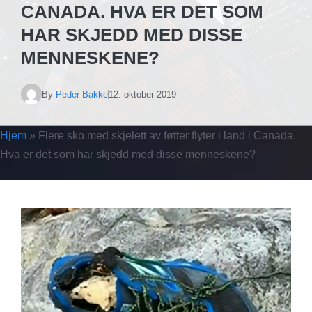
CANADA. HVA ER DET SOM
HAR SKJEDD MED DISSE
MENNESKENE?
By
Peder Bakke
12. oktober 2019
Hjem
»
Flere sko med skjelett av føtter flyter i land i Canada.
Hva er det som har skjedd med disse menneskene?