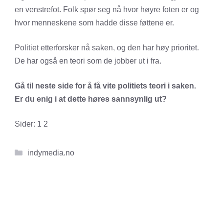
en venstrefot. Folk spør seg nå hvor høyre foten er og
hvor menneskene som hadde disse føttene er.
Politiet etterforsker nå saken, og den har høy prioritet.
De har også en teori som de jobber ut i fra.
Gå til neste side for å få vite politiets teori i saken.
Er du enig i at dette høres sannsynlig ut?
Sider:
1
2
Kategorier
indymedia.no