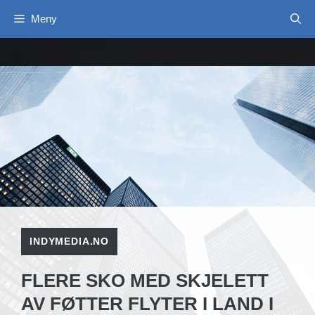
Hopp
Meny
til
innhold
INDYMEDIA.NO
FLERE SKO MED SKJELETT
AV FØTTER FLYTER I LAND I