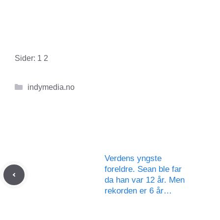
Sider:
1
2
Kategorier
indymedia.no
Verdens yngste
foreldre. Sean ble far
da han var 12 år. Men
rekorden er 6 år…