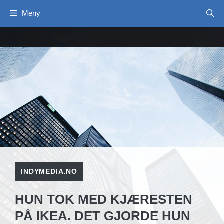
Hopp
Meny
til
innhold
INDYMEDIA.NO
HUN TOK MED KJÆRESTEN
PÅ IKEA. DET GJORDE HUN