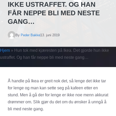
IKKE USTRAFFET. OG HAN
FÅR NEPPE BLI MED NESTE
GANG…
By
Peder Bakke
13. juni 2019
Hjem
»
Hun tok med kjæresten på Ikea. Det gjorde hun ikke
ustraffet. Og han får neppe bli med neste gang…
Å handle på Ikea er greit nok det, så lenge det ikke tar
for lenge og man kan sette seg på kafeen etter en
stund. Men å gå der for lenge er ikke noe menn akkurat
drømmer om. Slik gjør du det om du ønsker å unngå å
bli med neste gang.