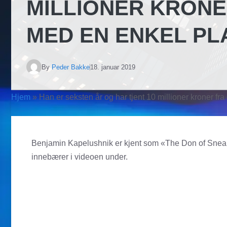
MILLIONER KRON
MED EN ENKEL PL
By
Peder Bakke
18. januar 2019
Hjem
»
Han er seksten år og har tjent 10 millioner kroner f
Benjamin Kapelushnik er kjent som «The Don of Sneake
innebærer i videoen under.