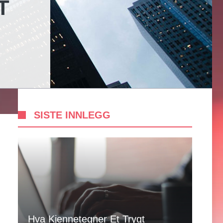
T
SISTE INNLEGG
Hva Kjennetegner Et Trygt