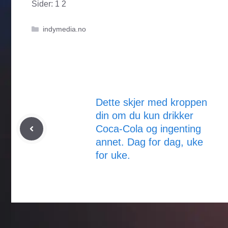
Sider:
1
2
Kategorier
indymedia.no
Dette skjer med kroppen
din om du kun drikker
Coca-Cola og ingenting
annet. Dag for dag, uke
for uke.