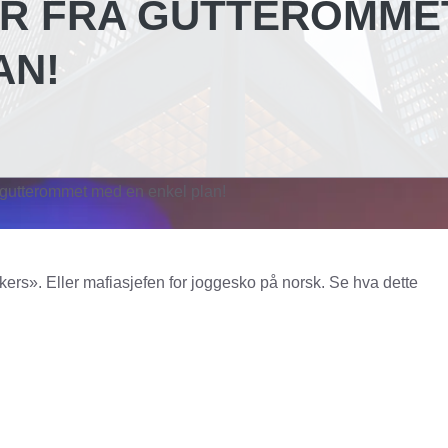
ER FRA GUTTEROMME
AN!
ra gutterommet med en enkel plan!
rs». Eller mafiasjefen for joggesko på norsk. Se hva dette