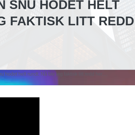
N SNU HODET HELT
G FAKTISK LITT REDD
 hodet helt rundt. Nå ble jeg faktisk litt redd her…