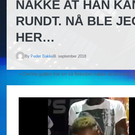
NAKKE AT HAN KA
RUNDT. NÅ BLE JE
HER…
By
Peder Bakke
9. september 2018
Hjem
»
Denne gutten har en så fleksibel nakke at han kan snu