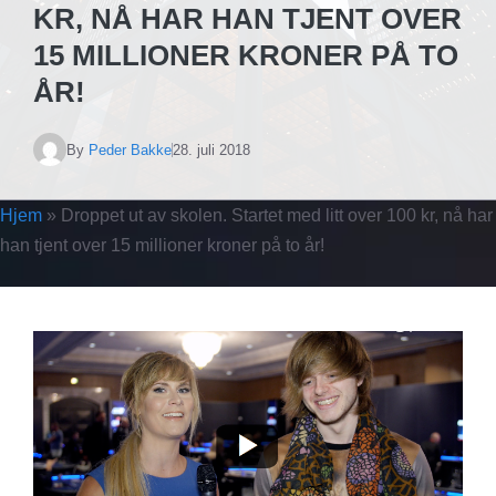
KR, NÅ HAR HAN TJENT OVER
15 MILLIONER KRONER PÅ TO
ÅR!
By
Peder Bakke
28. juli 2018
Hjem
»
Droppet ut av skolen. Startet med litt over 100 kr, nå har
han tjent over 15 millioner kroner på to år!