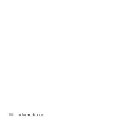
Kategorier
indymedia.no