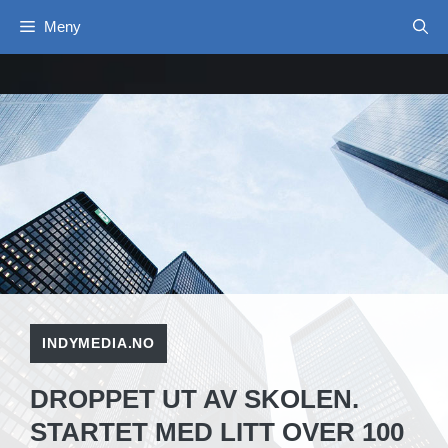
Hopp
Meny
til
innhold
INDYMEDIA.NO
DROPPET UT AV SKOLEN.
STARTET MED LITT OVER 100