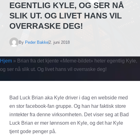
EGENTLIG KYLE, OG SER NÅ
SLIK UT. OG LIVET HANS VIL
OVERRASKE DEG!
By
Peder Bakke
2. juni 2018
Hjem
»
Brian fra det kjente «Meme-bildet» heter egentlig Kyle,
og ser nå slik ut. Og livet hans vil overraske deg!
Bad Luck Brian aka Kyle driver i dag en webside med
en stor facebook-fan gruppe. Og han har faktisk store
inntekter fra denne virksomheten. Det viser seg at Bad
Luck Brian er mer lønnsom en Kyle, og det har Kyle
tjent gode penger på.