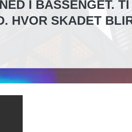
ED I BASSENGET. TI
D. HVOR SKADET BLI
et. Ti etasjer rett ned. Hvor skadet blir han?