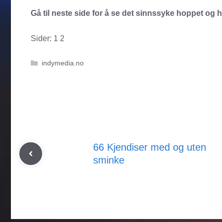
Gå til neste side for å se det sinnssyke hoppet og
Sider:
1
2
Kategorier
indymedia.no
66 Kjendiser med og uten
sminke