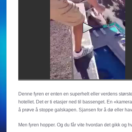
Denne fyren er enten en superhelt eller verdens største 
hotellet. Det er ti etasjer ned til bassenget. En «kamer
å prøve å stoppe galskapen. Sjansen for å dø eller havne 
Men fyren hopper. Og du får vite hvordan det gikk og h