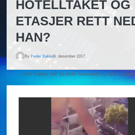
HOTELLTAKET OG N
ETASJER RETT NE
HAN?
By
Peder Bakke
6. desember 2017
Hjem
»
Han hopper ned fra dette hotelltaket og ned i basseng