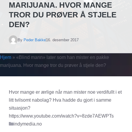
MARIJUANA. HVOR MANGE
TROR DU PRØVER Å STJELE
DEN?
By
Peder Bakke
16. desember 2017
Hjem
»
«Blind mann» later som han mister en pakke
marijuana. Hvor mange tror du prøver å stjele den?
Hvor mange er ærlige når man mister noe verdifullt i et
litt tvilsomt nabolag? Hva hadde du gjort i samme
situasjon?
https://www.youtube.com/watch?v=8zde7AEWPTs
Kategorier
indymedia.no