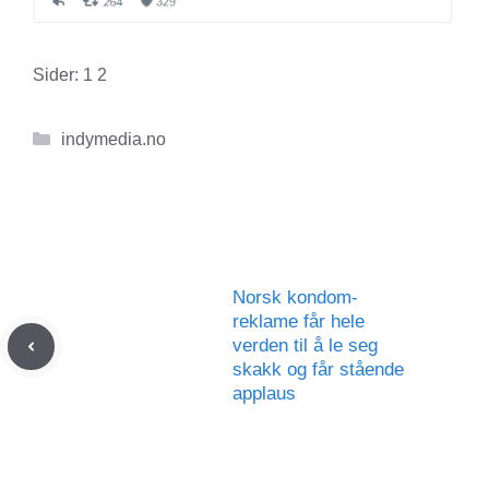
Sider:
1
2
Kategorier
indymedia.no
Norsk kondom-
reklame får hele
verden til å le seg
skakk og får stående
applaus