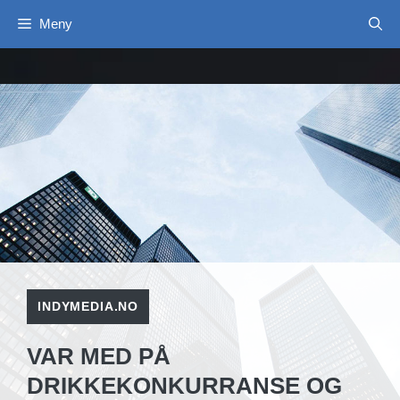
Hopp
Meny
til
innhold
INDYMEDIA.NO
VAR MED PÅ
DRIKKEKONKURRANSE OG