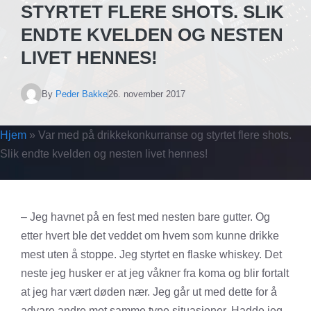
STYRTET FLERE SHOTS. SLIK
ENDTE KVELDEN OG NESTEN
LIVET HENNES!
By
Peder Bakke
26. november 2017
Hjem
»
Var med på drikkekonkurranse og styrtet flere shots.
Slik endte kvelden og nesten livet hennes!
– Jeg havnet på en fest med nesten bare gutter. Og
etter hvert ble det veddet om hvem som kunne drikke
mest uten å stoppe. Jeg styrtet en flaske whiskey. Det
neste jeg husker er at jeg våkner fra koma og blir fortalt
at jeg har vært døden nær. Jeg går ut med dette for å
advare andre mot samme type situasjoner. Hadde jeg