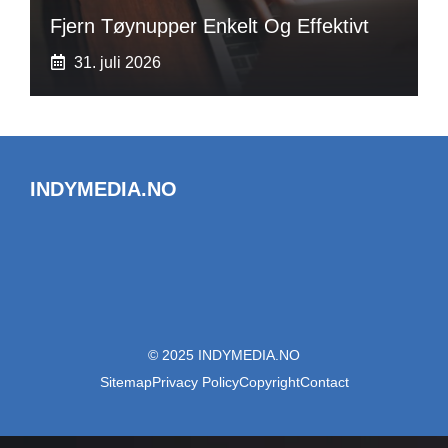
Fjern Tøynupper Enkelt Og Effektivt
31. juli 2026
INDYMEDIA.NO
© 2025 INDYMEDIA.NO
Sitemap
Privacy Policy
Copyright
Contact