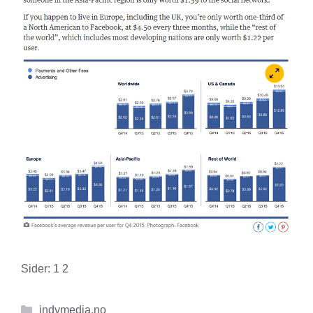
Sider:
1
2
Kategorier
indymedia.no