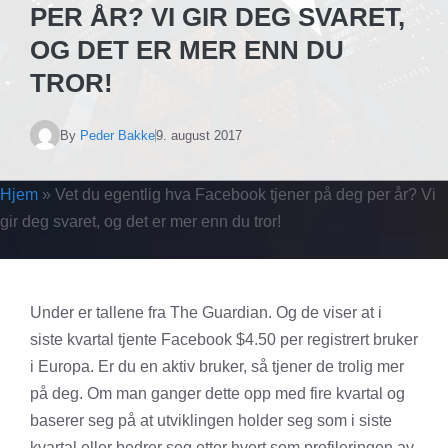
PER ÅR? VI GIR DEG SVARET,
OG DET ER MER ENN DU
TROR!
By
Peder Bakke
9. august 2017
Hjem
»
Vet du egentlig hva Facebook tjener på deg per år? Vi
gir deg svaret, og det er mer enn du tror!
Under er tallene fra The Guardian. Og de viser at i
siste kvartal tjente Facebook $4.50 per registrert bruker
i Europa. Er du en aktiv bruker, så tjener de trolig mer
på deg. Om man ganger dette opp med fire kvartal og
baserer seg på at utviklingen holder seg som i siste
kvartal eller bedrer seg etter hvert som profileringen av