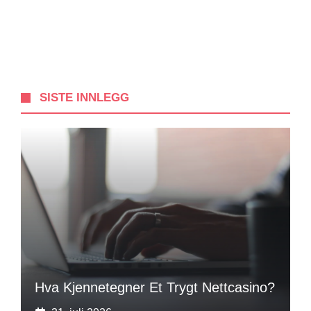
SISTE INNLEGG
Hva Kjennetegner Et Trygt Nettcasino?