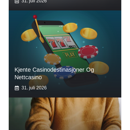
31. juli 2026
Kjente Casinodestinasjoner Og
Nettcasino
31. juli 2026