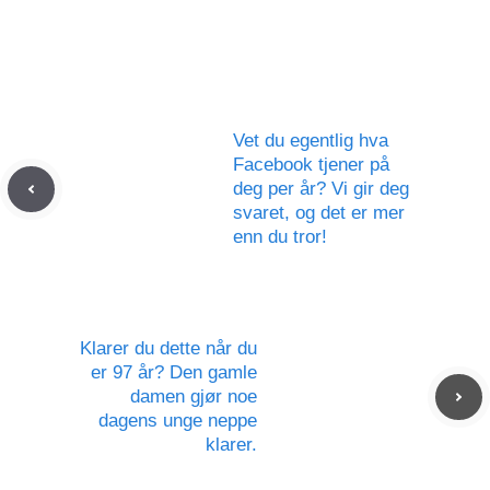
Vet du egentlig hva
Facebook tjener på
deg per år? Vi gir deg
svaret, og det er mer
enn du tror!
Klarer du dette når du
er 97 år? Den gamle
damen gjør noe
dagens unge neppe
klarer.