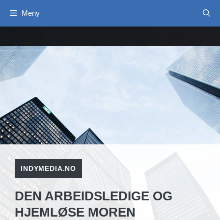
Hopp
Meny
til
innhold
INDYMEDIA.NO
DEN ARBEIDSLEDIGE OG
HJEMLØSE MOREN