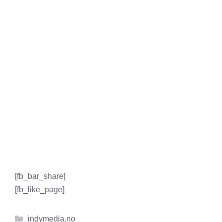
[fb_bar_share]
[fb_like_page]
Kategorier
indymedia.no