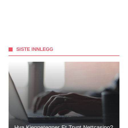
SISTE INNLEGG
Hva Kjennetegner Et Trygt Nettcasino?