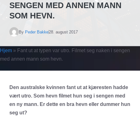
SENGEN MED ANNEN MANN
SOM HEVN.
By
Peder Bakke
28. august 2017
Hjem
»
Fant ut at typen var utro. Filmet seg naken i sengen
med annen mann som hevn.
Den australske kvinnen fant ut at kjæresten hadde
vært utro. Som hevn filmet hun seg i sengen med
en ny mann. Er dette en bra hevn eller dummer hun
seg ut?