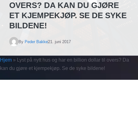
OVERS? DA KAN DU GJØRE
ET KJEMPEKJØP. SE DE SYKE
BILDENE!
By
Peder Bakke
21. juni 2017
Hjem
»
Lyst på nytt hus og har en billion dollar til overs? Da
kan du gjøre et kjempekjøp. Se de syke bildene!