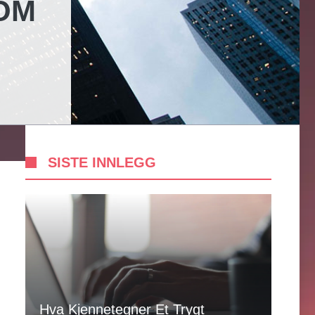
SOM
SISTE INNLEGG
Hva Kjennetegner Et Trygt