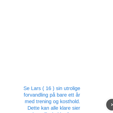
Se Lars ( 16 ) sin utrolige
forvandling på bare ett år
med trening og kosthold.
Dette kan alle klare sier