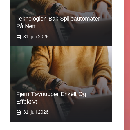
Teknologien Bak Spilleautomater
På Nett
31. juli 2026
Fjern Tøynupper Enkelt Og
Effektivt
31. juli 2026