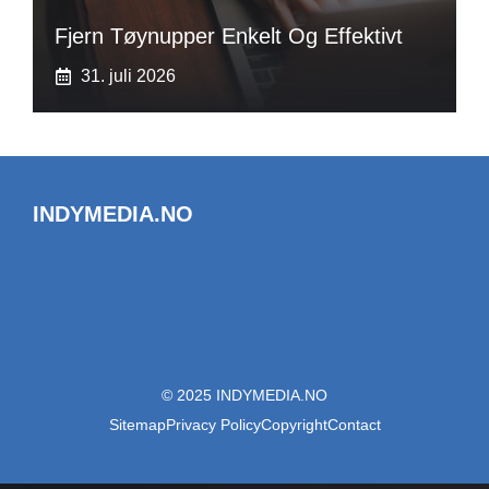
Fjern Tøynupper Enkelt Og Effektivt
31. juli 2026
INDYMEDIA.NO
© 2025 INDYMEDIA.NO
Sitemap
Privacy Policy
Copyright
Contact