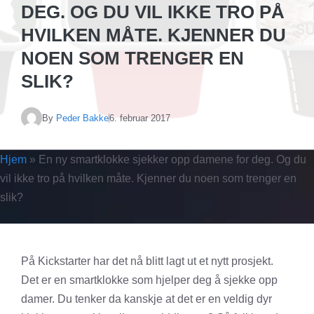
DEG. OG DU VIL IKKE TRO PÅ
HVILKEN MÅTE. KJENNER DU
NOEN SOM TRENGER EN
SLIK?
By
Peder Bakke
6. februar 2017
Hjem
»
En ny smartklokke sjekker opp damene for deg. Og du
vil ikke tro på hvilken måte. Kjenner du noen som trenger en
slik?
På Kickstarter har det nå blitt lagt ut et nytt prosjekt.
Det er en smartklokke som hjelper deg å sjekke opp
damer. Du tenker da kanskje at det er en veldig dyr