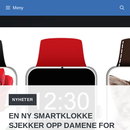
Hopp
Meny
til
innhold
NYHETER
EN NY SMARTKLOKKE
SJEKKER OPP DAMENE FOR