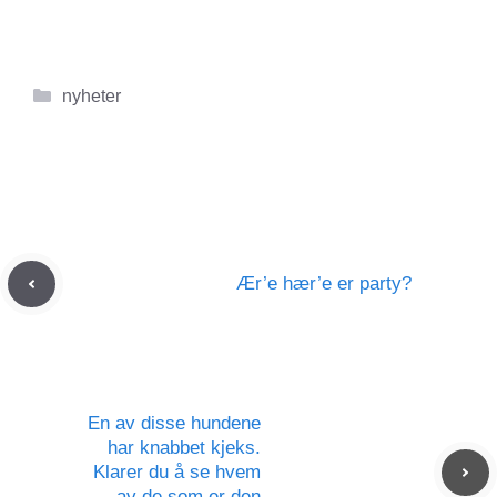
Kategorier
nyheter
Ær’e hær’e er party?
En av disse hundene
har knabbet kjeks.
Klarer du å se hvem
av de som er den