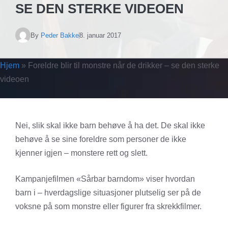
SE DEN STERKE VIDEOEN
By
Peder Bakke
8. januar 2017
Hjem
»
Foreldre blir til monstre når de drikker – se den sterke
videoen
Nei, slik skal ikke barn behøve å ha det. De skal ikke
behøve å se sine foreldre som personer de ikke
kjenner igjen – monstere rett og slett.
Kampanjefilmen «Sårbar barndom» viser hvordan
barn i – hverdagslige situasjoner plutselig ser på de
voksne på som monstre eller figurer fra skrekkfilmer.