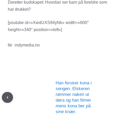
Deretter budskapet: Hvordan ser barn på foreldre som
har drukket?
[youtube id=»XwdUXS94yNk» width=»600″
height=»340″ position=»left»]
Kategorier
indymedia.no
Han fersker kona i
sengen. Elskeren
rømmer naken ut
døra og han filmer
mens kona ber på
sine knær.