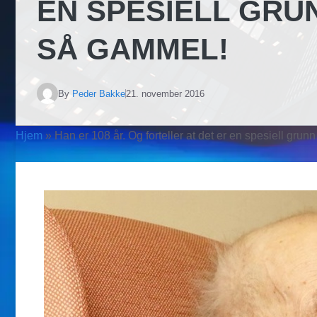
EN SPESIELL GRUN
SÅ GAMMEL!
By
Peder Bakke
21. november 2016
Hjem
»
Han er 108 år. Og forteller at det er en spesiell grunn 