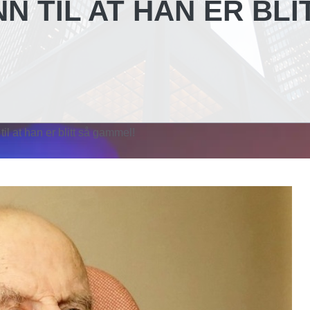
N TIL AT HAN ER BLI
til at han er blitt så gammel!