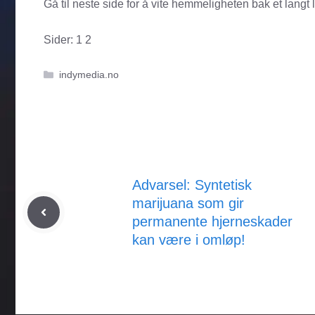
Gå til neste side for å vite hemmeligheten bak et langt l
Sider:
1
2
Kategorier
indymedia.no
Advarsel: Syntetisk
marijuana som gir
permanente hjerneskader
kan være i omløp!