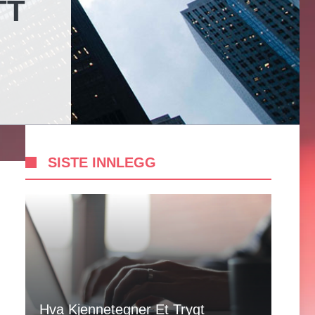
TT
SISTE INNLEGG
Hva Kjennetegner Et Trygt