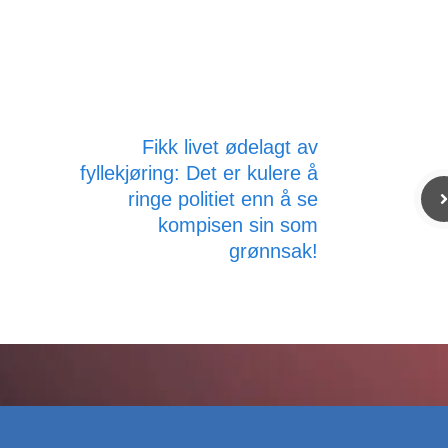
Fikk livet ødelagt av
fyllekjøring: Det er kulere å
ringe politiet enn å se
kompisen sin som
grønnsak!