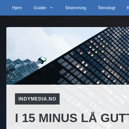
Hopp
Hjem
Guider
Strømming
Teknologi
K
til
innhold
INDYMEDIA.NO
I 15 MINUS LÅ GUT