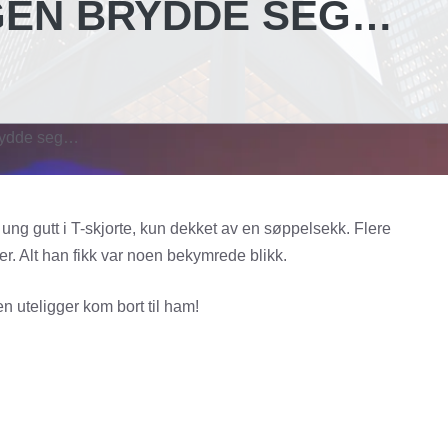
GEN BRYDDE SEG…
 brydde seg…
ng gutt i T-skjorte, kun dekket av en søppelsekk. Flere
ger. Alt han fikk var noen bekymrede blikk.
n uteligger kom bort til ham!