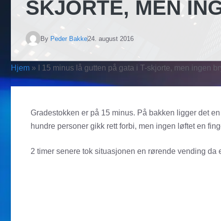
SKJORTE, MEN IN
By
Peder Bakke
24. august 2016
Hjem
»
I 15 minus lå gutten på gata i T-skjorte, men ingen
Gradestokken er på 15 minus. På bakken ligger det en u
hundre personer gikk rett forbi, men ingen løftet en fin
2 timer senere tok situasjonen en rørende vending da e