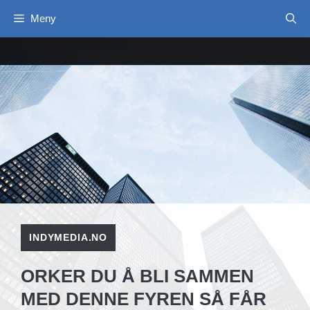
Hopp
Meny
til
innhold
INDYMEDIA.NO
ORKER DU Å BLI SAMMEN
MED DENNE FYREN SÅ FÅR