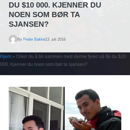
DU $10 000. KJENNER DU
NOEN SOM BØR TA
SJANSEN?
By
Peder Bakke
13. juli 2016
Hjem
»
Orker du å bli sammen med denne fyren så får du $10
000. Kjenner du noen som bør ta sjansen?