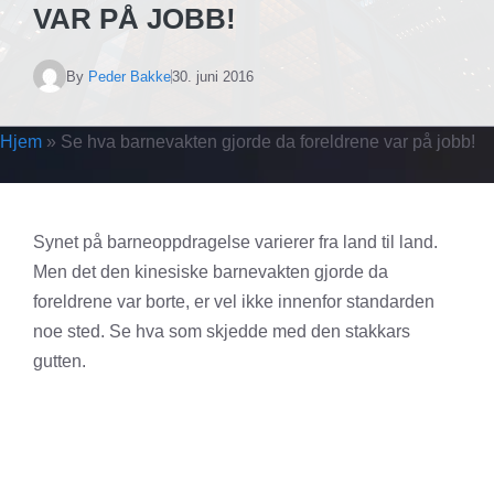
VAR PÅ JOBB!
By
Peder Bakke
30. juni 2016
Hjem
»
Se hva barnevakten gjorde da foreldrene var på jobb!
Synet på barneoppdragelse varierer fra land til land.
Men det den kinesiske barnevakten gjorde da
foreldrene var borte, er vel ikke innenfor standarden
noe sted. Se hva som skjedde med den stakkars
gutten.