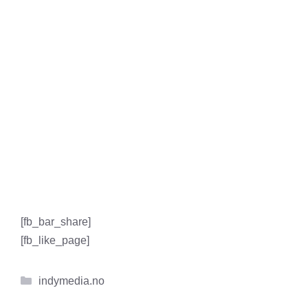
[fb_bar_share]
[fb_like_page]
Kategorier
indymedia.no