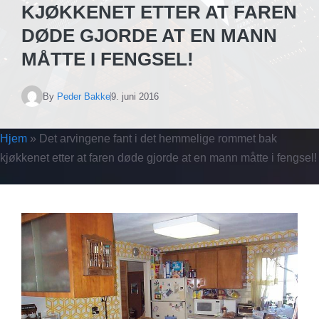
KJØKKENET ETTER AT FAREN
DØDE GJORDE AT EN MANN
MÅTTE I FENGSEL!
By
Peder Bakke
9. juni 2016
Hjem
»
Det arvingene fant i det hemmelige rommet bak
kjøkkenet etter at faren døde gjorde at en mann måtte i fengsel!