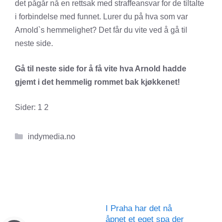
det pågår nå en rettsak med straffeansvar for de tiltalte
i forbindelse med funnet. Lurer du på hva som var
Arnold`s hemmelighet? Det får du vite ved å gå til
neste side.
Gå til neste side for å få vite hva Arnold hadde
gjemt i det hemmelig rommet bak kjøkkenet!
Sider:
1
2
Kategorier
indymedia.no
I Praha har det nå
åpnet et eget spa der