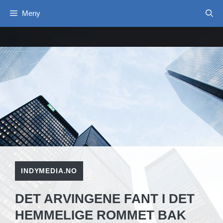
Hopp
Meny
til
innhold
INDYMEDIA.NO
DET ARVINGENE FANT I DET
HEMMELIGE ROMMET BAK