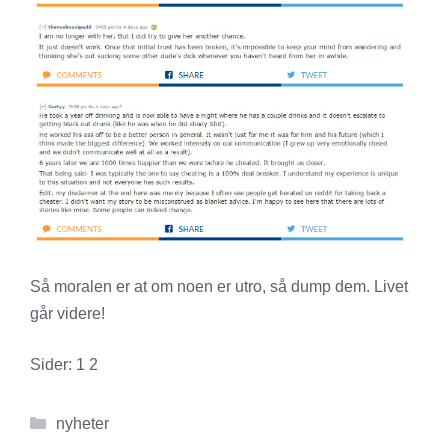
Så moralen er at om noen er utro, så dump dem. Livet
går videre!
Sider:
1
2
Kategorier
nyheter