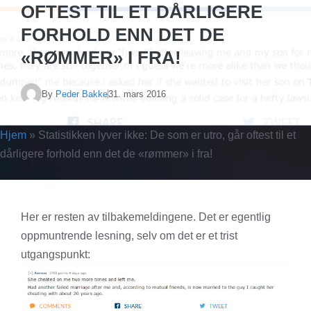
OFTEST TIL ET DÅRLIGERE
FORHOLD ENN DET DE
«RØMMER» I FRA!
By
Peder Bakke
31. mars 2016
Hjem
»
Statistikken lyver ikke: De som er utro, går oftest til et
dårligere forhold enn det de «rømmer» i fra!
Her er resten av tilbakemeldingene. Det er egentlig
oppmuntrende lesning, selv om det er et trist
utgangspunkt: