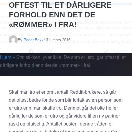
OFTEST TIL ET DÅRLIGERE
FORHOLD ENN DET DE
«RØMMER» I FRA!
By
Peder Bakke
31. mars 2016
Hjem
»
Statistikken lyver ikke: De som er utro, går oftest til et
dårligere forhold enn det de «rømmer» i fra!
Skal man tro et enormt antall Reddit-brukere, så går
det oftest bedre for de som blir forlatt av en person som
er utro enn man skulle tro. Derimot går det ofte heller
dårlig for de som er utro og går videre til en ny partner
raskt og plutselig. Antallet poster i denne tråden er
enormt, og det er tydelig et tema som engasjerer. Og