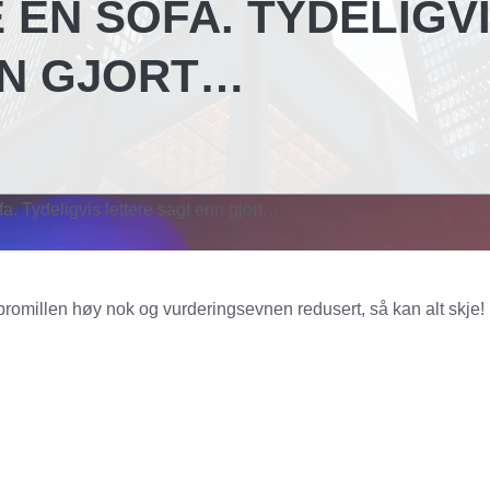
 EN SOFA. TYDELIGV
NN GJORT…
fa. Tydeligvis lettere sagt enn gjort…
promillen høy nok og vurderingsevnen redusert, så kan alt skje!