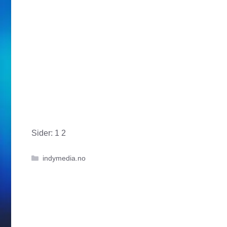
Sider:
1
2
Kategorier
indymedia.no