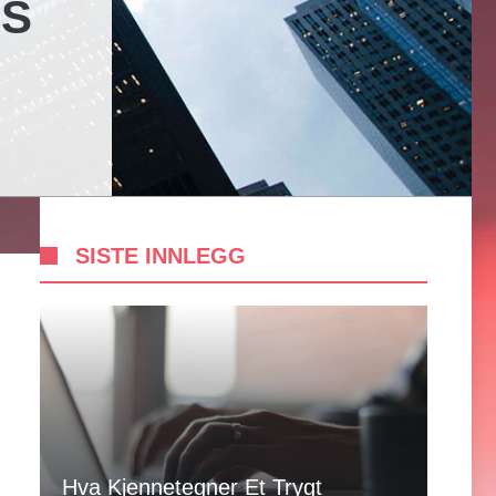
IS
SISTE INNLEGG
Hva Kjennetegner Et Trygt