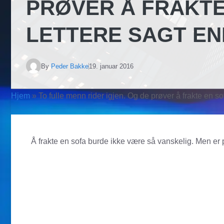
PRØVER Å FRAKTE
LETTERE SAGT E
By
Peder Bakke
19. januar 2016
Hjem
»
To fulle menn rider igjen. Og de prøver å frakte en so
Å frakte en sofa burde ikke være så vanskelig. Men er 