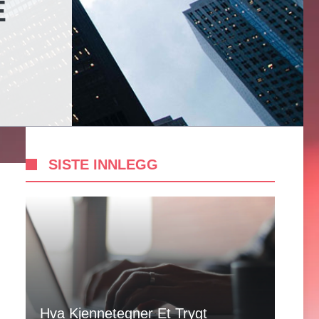
E
SISTE INNLEGG
Hva Kjennetegner Et Trygt