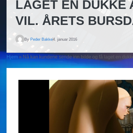
LAGET EN DUKKE 
VIL. ÅRETS BURS
By
Peder Bakke
4. januar 2016
Hjem
»
Nå kan kundene sende inn bilde og få laget en dukk