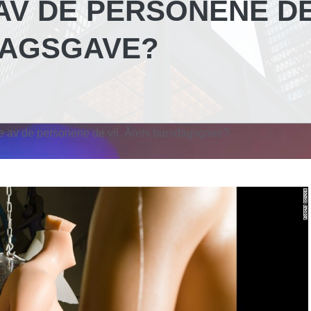
AV DE PERSONENE D
DAGSGAVE?
e av de personene de vil. Årets bursdagsgave?