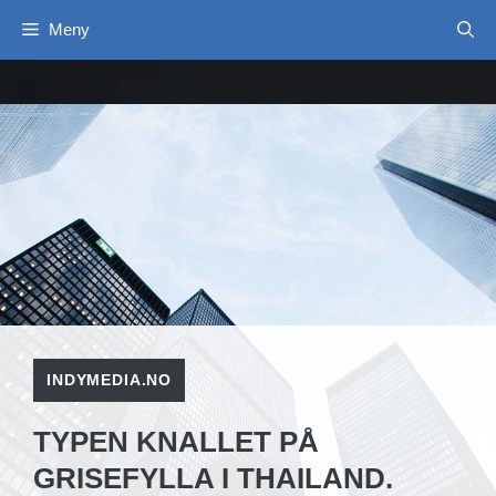
Hopp
Meny
til
innhold
INDYMEDIA.NO
TYPEN KNALLET PÅ
GRISEFYLLA I THAILAND.