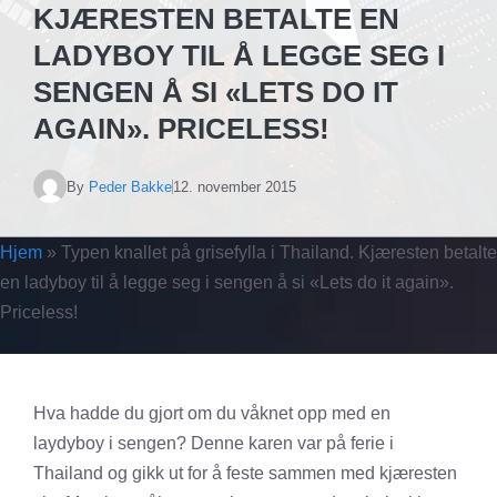
KJÆRESTEN BETALTE EN
LADYBOY TIL Å LEGGE SEG I
SENGEN Å SI «LETS DO IT
AGAIN». PRICELESS!
By
Peder Bakke
12. november 2015
Hjem
»
Typen knallet på grisefylla i Thailand. Kjæresten betalte
en ladyboy til å legge seg i sengen å si «Lets do it again».
Priceless!
Hva hadde du gjort om du våknet opp med en
laydyboy i sengen? Denne karen var på ferie i
Thailand og gikk ut for å feste sammen med kjæresten