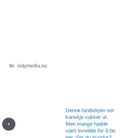
Kategorier
indymedia.no
Denne landsbyen ser
kanskje vakker ut.
Men mange hadde
vært livredde for å bo
her. Ser du hvorfor?