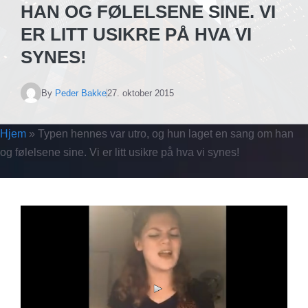
HAN OG FØLELSENE SINE. VI
ER LITT USIKRE PÅ HVA VI
SYNES!
By
Peder Bakke
27. oktober 2015
Hjem
»
Typen hennes var utro, og hun laget en sang om han
og følelsene sine. Vi er litt usikre på hva vi synes!