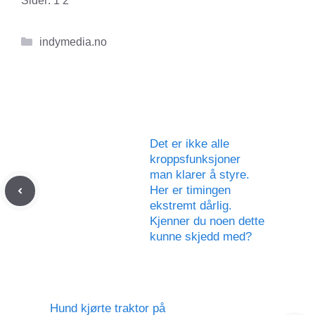
Sider:
1
2
Kategorier
indymedia.no
Det er ikke alle
kroppsfunksjoner
man klarer å styre.
Her er timingen
ekstremt dårlig.
Kjenner du noen dette
kunne skjedd med?
Hund kjørte traktor på