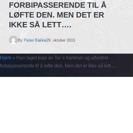
FORBIPASSERENDE TIL Å
LØFTE DEN. MEN DET ER
IKKE SÅ LETT….
By
Peder Bakke
29. oktober 2015
Hjem
»
Han laget kopi av Tor`s hammer og utfordret
forbipasserende til å løfte den. Men det er ikke så lett….