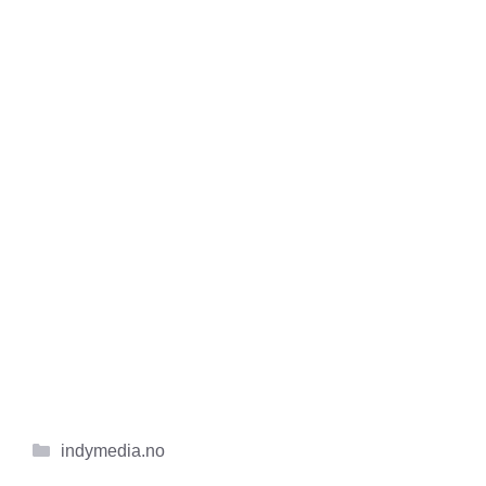
Kategorier
indymedia.no