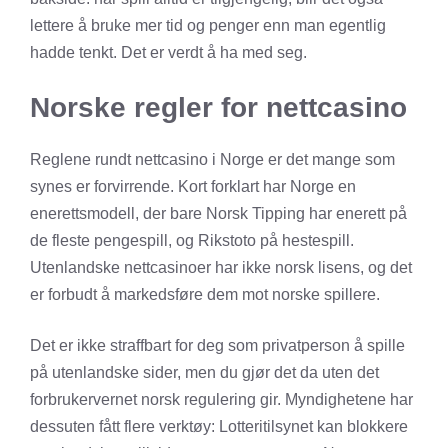
lettere å bruke mer tid og penger enn man egentlig
hadde tenkt. Det er verdt å ha med seg.
Norske regler for nettcasino
Reglene rundt nettcasino i Norge er det mange som
synes er forvirrende. Kort forklart har Norge en
enerettsmodell, der bare Norsk Tipping har enerett på
de fleste pengespill, og Rikstoto på hestespill.
Utenlandske nettcasinoer har ikke norsk lisens, og det
er forbudt å markedsføre dem mot norske spillere.
Det er ikke straffbart for deg som privatperson å spille
på utenlandske sider, men du gjør det da uten det
forbrukervernet norsk regulering gir. Myndighetene har
dessuten fått flere verktøy: Lotteritilsynet kan blokkere