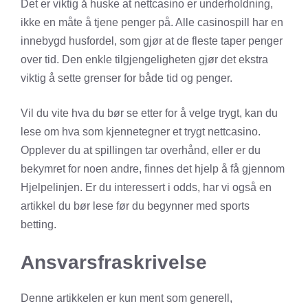
Det er viktig å huske at nettcasino er underholdning,
ikke en måte å tjene penger på. Alle casinospill har en
innebygd husfordel, som gjør at de fleste taper penger
over tid. Den enkle tilgjengeligheten gjør det ekstra
viktig å sette grenser for både tid og penger.
Vil du vite hva du bør se etter for å velge trygt, kan du
lese om
hva som kjennetegner et trygt nettcasino
.
Opplever du at spillingen tar overhånd, eller er du
bekymret for noen andre, finnes det hjelp å få gjennom
Hjelpelinjen. Er du interessert i odds, har vi også en
artikkel du bør
lese før du begynner med sports
betting
.
Ansvarsfraskrivelse
Denne artikkelen er kun ment som generell,