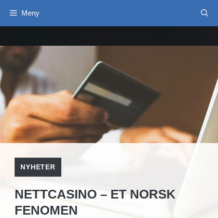
Hopp
Meny
til
innhold
NYHETER
NETTCASINO – ET NORSK
FENOMEN