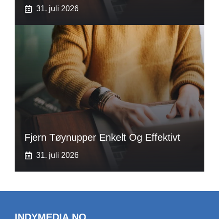
31. juli 2026
Fjern Tøynupper Enkelt Og Effektivt
31. juli 2026
INDYMEDIA.NO