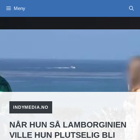
Hopp
Meny
til
innhold
INDYMEDIA.NO
NÅR HUN SÅ LAMBORGINIEN
VILLE HUN PLUTSELIG BLI