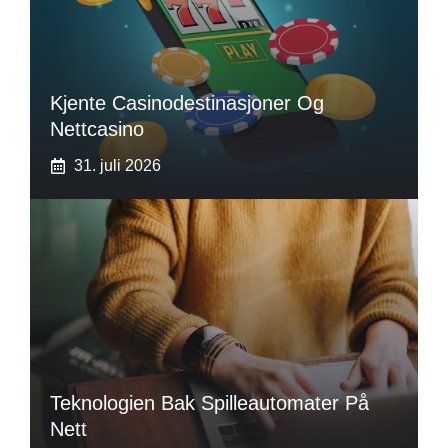
Kjente Casinodestinasjoner Og
Nettcasino
31. juli 2026
Teknologien Bak Spilleautomater På
Nett