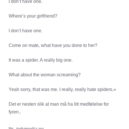
I don’t have one.
Where’s your girlfriend?
I don’t have one.
Come on mate, what have you done to her?
It was a spider. A really big one.
What about the woman screaming?
Yeah sorry, that was me. I really, really hate spiders.»
Det er nesten slik at man må ha litt medfølelse for
fyren..
Kategorier
indymedia.no