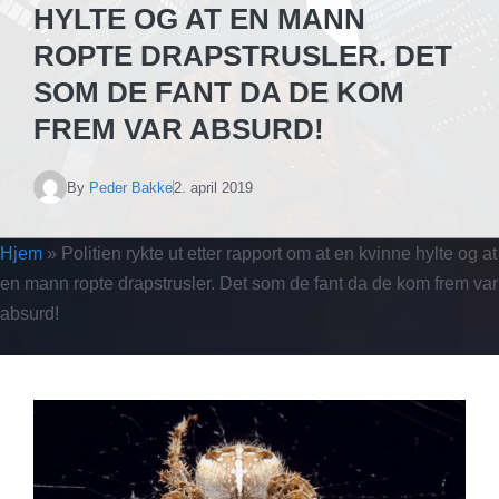
HYLTE OG AT EN MANN
ROPTE DRAPSTRUSLER. DET
SOM DE FANT DA DE KOM
FREM VAR ABSURD!
By
Peder Bakke
2. april 2019
Hjem
»
Politien rykte ut etter rapport om at en kvinne hylte og at
en mann ropte drapstrusler. Det som de fant da de kom frem var
absurd!