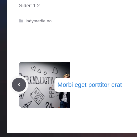
Sider:
1
2
Kategorier
indymedia.no
Morbi eget porttitor erat