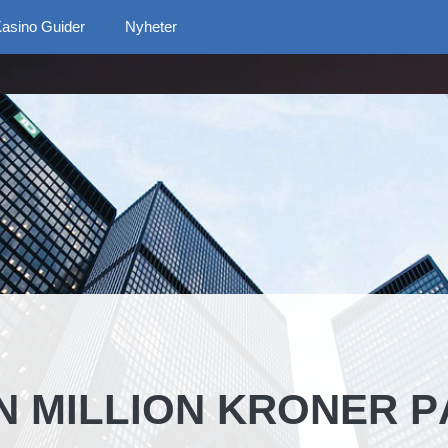
asino Guider
Nyheter
 MILLION KRONER P