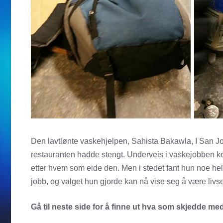
Den lavtlønte vaskehjelpen, Sahista Bakawla, I San Jos
restauranten hadde stengt. Underveis i vaskejobben k
etter hvem som eide den. Men i stedet fant hun noe he
jobb, og valget hun gjorde kan nå vise seg å være liv
Gå til neste side for å finne ut hva som skjedde 