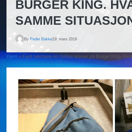
BURGER KING. HV
SAMME SITUASJO
By
Peder Bakke
19. mars 2019
Hjem
»
Fant nærmere en million kroner på Burger King. Hva