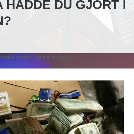
A HADDE DU GJORT I
N?
 hadde du gjort i samme situasjon?