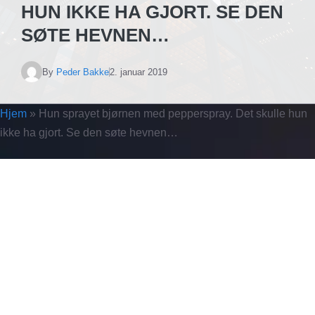
HUN IKKE HA GJORT. SE DEN
SØTE HEVNEN…
By
Peder Bakke
2. januar 2019
Hjem
»
Hun sprayet bjørnen med pepperspray. Det skulle hun
ikke ha gjort. Se den søte hevnen…