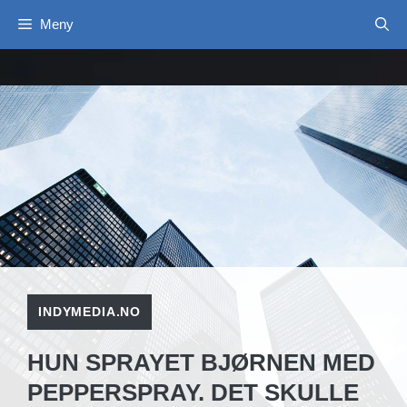
Hopp
Meny
til
innhold
INDYMEDIA.NO
HUN SPRAYET BJØRNEN MED
PEPPERSPRAY. DET SKULLE