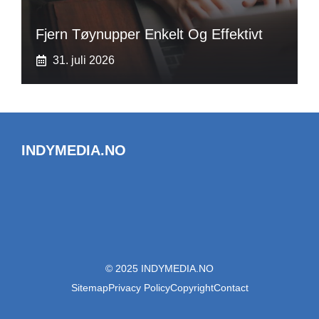
Fjern Tøynupper Enkelt Og Effektivt
31. juli 2026
INDYMEDIA.NO
© 2025 INDYMEDIA.NO
Sitemap
Privacy Policy
Copyright
Contact