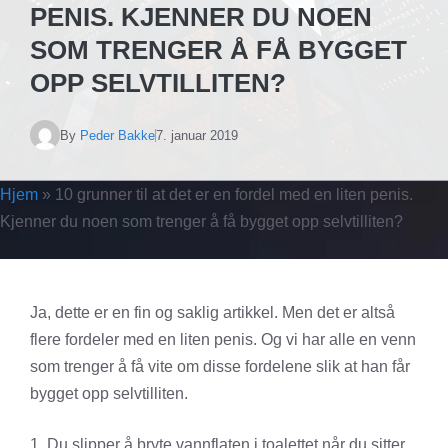
PENIS. KJENNER DU NOEN
SOM TRENGER Å FÅ BYGGET
OPP SELVTILLITEN?
By
Peder Bakke
7. januar 2019
Hjem
»
10 grunner til at det er en fordel med en liten penis.
Kjenner du noen som trenger å få bygget opp selvtilliten?
Ja, dette er en fin og saklig artikkel. Men det er altså
flere fordeler med en liten penis. Og vi har alle en venn
som trenger å få vite om disse fordelene slik at han får
bygget opp selvtilliten.
1. Du slipper å bryte vannflaten i toalettet når du sitter