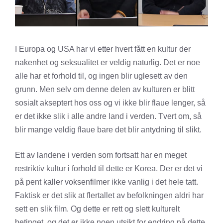
I Europa og USA har vi etter hvert fått en kultur der
nakenhet og seksualitet er veldig naturlig. Det er noe
alle har et forhold til, og ingen blir uglesett av den
grunn. Men selv om denne delen av kulturen er blitt
sosialt akseptert hos oss og vi ikke blir flaue lenger, så
er det ikke slik i alle andre land i verden. Tvert om, så
blir mange veldig flaue bare det blir antydning til slikt.
Ett av landene i verden som fortsatt har en meget
restriktiv kultur i forhold til dette er Korea. Der er det vi
på pent kaller voksenfilmer ikke vanlig i det hele tatt.
Faktisk er det slik at flertallet av befolkningen aldri har
sett en slik film. Og dette er rett og slett kulturelt
betinget, og det er ikke noen utsikt for endring på dette