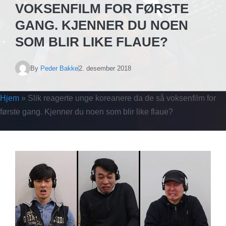
VOKSENFILM FOR FØRSTE
GANG. KJENNER DU NOEN
SOM BLIR LIKE FLAUE?
By
Peder Bakke
2. desember 2018
Hjem
»
Slik reagerte unge koreanere da de så voksenfilm for
første gang. Kjenner du noen som blir like flaue?