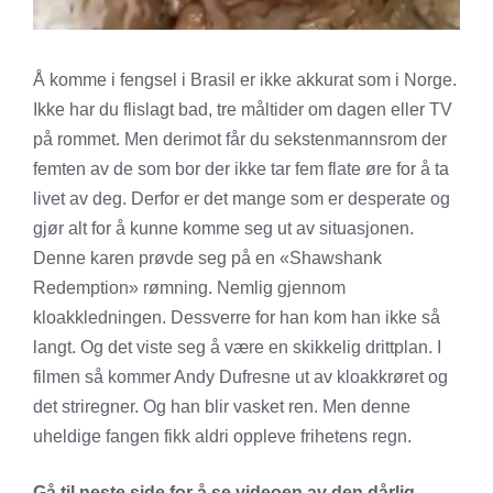
Å komme i fengsel i Brasil er ikke akkurat som i Norge.
Ikke har du flislagt bad, tre måltider om dagen eller TV
på rommet. Men derimot får du sekstenmannsrom der
femten av de som bor der ikke tar fem flate øre for å ta
livet av deg. Derfor er det mange som er desperate og
gjør alt for å kunne komme seg ut av situasjonen.
Denne karen prøvde seg på en «Shawshank
Redemption» rømning. Nemlig gjennom
kloakkledningen. Dessverre for han kom han ikke så
langt. Og det viste seg å være en skikkelig drittplan. I
filmen så kommer Andy Dufresne ut av kloakkrøret og
det striregner. Og han blir vasket ren. Men denne
uheldige fangen fikk aldri oppleve frihetens regn.
Gå til neste side for å se videoen av den dårlig