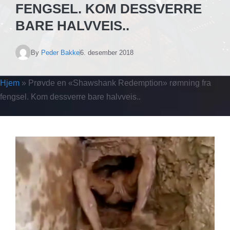
FENGSEL. KOM DESSVERRE
BARE HALVVEIS..
By
Peder Bakke
6. desember 2018
Hjem
»
Prøvde en «Shawshank Redemption» rømning fra
fengsel. Kom dessverre bare halvveis..