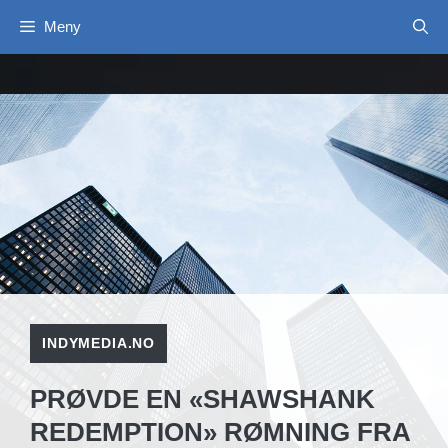
Hopp
Meny
til
innhold
INDYMEDIA.NO
PRØVDE EN «SHAWSHANK
REDEMPTION» RØMNING FRA